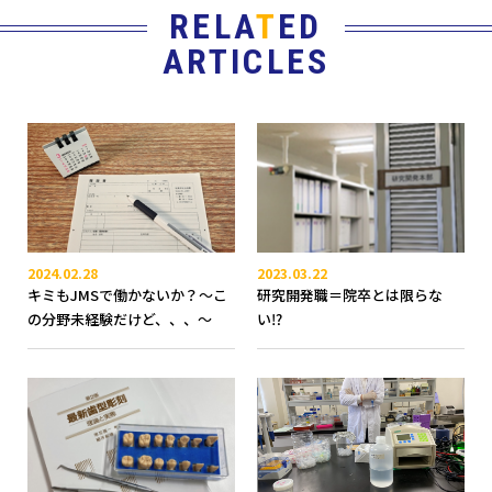
RELA
T
ED
ARTICLES
2024.02.28
2023.03.22
キミもJMSで働かないか？～こ
研究開発職＝院卒とは限らな
の分野未経験だけど、、、～
い⁉