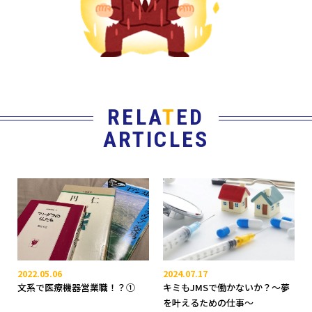
RELA
T
ED
ARTICLES
2022.05.06
2024.07.17
文系で医療機器営業職！？➀
キミもJMSで働かないか？〜夢
を叶えるための仕事〜