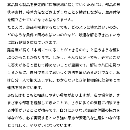
高品質な製品を安定的に医療現場に届けていくためには、部品の形
状や素材、接着方法などさまざまなことを検討しながら、生産体制
を確立させていかなければなりません。
たとえば、部品を接着するだけでも、どのように塗ればいいのか、
どのような条件で固めればいいのかなど、最適な解を導き出すため
に試行錯誤を重ねていきます。
難易度が高く「本当につくることができるのか」と思うような壁に
ぶつかることがあります。しかし、そんな状況下でも、必ずどこか
に答えがあると信じて諦めないことが重要です。解決の糸口を見つ
けるために、自分で考えて思いつく方法を確かめるだけでなく、私
は自分一人で抱え込まずに、わからないときは積極的に他部署との
連携を試みています。
JMSにはもともと相談しやすい環境がありますが、私の場合は、さ
まざまな部署を経験してきたことで、さらに多くの気軽に相談でき
る仲間がいることが強みです。自分に足りない知識は仲間の協力を
得ながら、必ず実現するという強い意志が安定的な生産につながる
とうれしく、やりがいになっています。