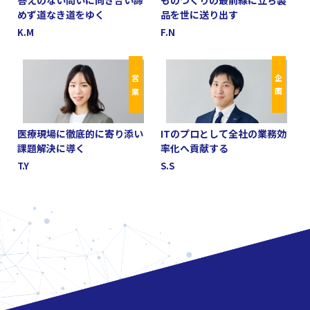
答えのない問いに向き合い
諦
ものづくりの
最前線に立ち
製
めず
道なき道をゆく
品を世に送り出す
K.M
F.N
営 業
企 画
医療現場に
徹底的に寄り添い
ITのプロとして
全社の業務効
課題解決に導く
率化へ
貢献する
T.Y
S.S