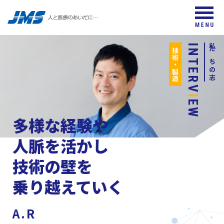
INTERV
私たちの志
技術・製造
I
EW
多様な経験や
人脈を活かし
技術の壁を
乗り越えていく
A.R